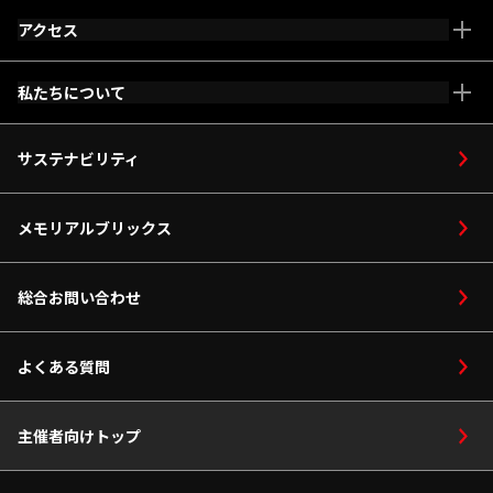
アクセス
施設全体マップ
車いす・ベビーカー
私たちについて
メインアリーナ
等をご利用の方
アリーナコンセプト
サステナビリティ
ホスピタリティ
ご利用案内
サービス
採用情報
メモリアルブリックス
設備
館内マップ
総合お問い合わせ
座席マップ
よくある質問
サブアリーナ
主催者向けトップ
パーク