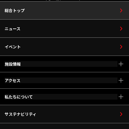
総合トップ
ニュース
イベント
施設情報
アクセス
施設全体マップ
車いす・ベビーカー
私たちについて
メインアリーナ
等をご利用の方
アリーナコンセプト
サステナビリティ
ホスピタリティ
ご利用案内
サービス