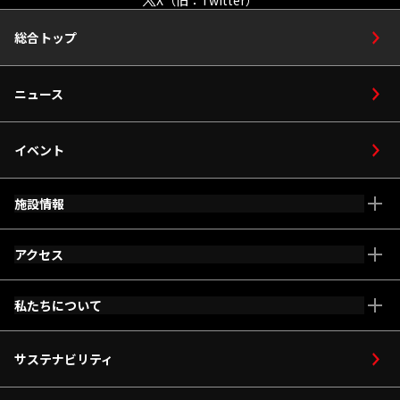
総合トップ
ニュース
イベント
施設情報
アクセス
施設全体マップ
車いす・ベビーカー
私たちについて
メインアリーナ
等をご利用の方
アリーナコンセプト
サステナビリティ
ホスピタリティ
ご利用案内
サービス