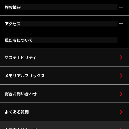
施設情報
アクセス
施設全体マップ
車いす・ベビーカー
私たちについて
メインアリーナ
等をご利用の方
アリーナコンセプト
サステナビリティ
ホスピタリティ
ご利用案内
サービス
採用情報
メモリアルブリックス
設備
館内マップ
総合お問い合わせ
座席マップ
よくある質問
サブアリーナ